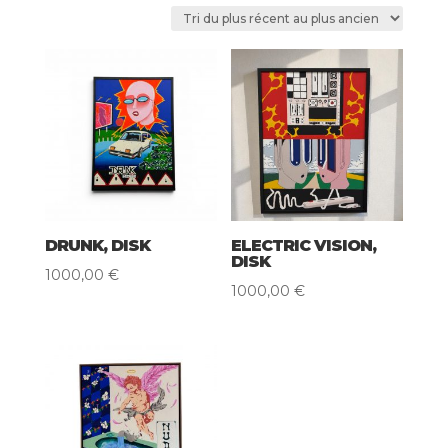
du
plus
récent
au
plus
ancien
DRUNK, DISK
ELECTRIC VISION,
DISK
1000,00
€
1000,00
€