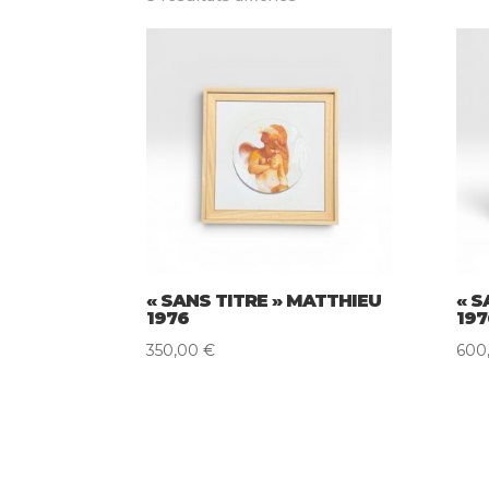
du
plus
récent
au
plus
ancien
« SANS TITRE » MATTHIEU
« S
1976
197
350,00
€
600