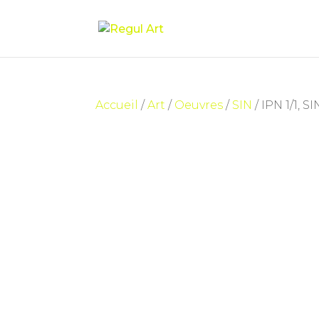
Accueil
/
Art
/
Oeuvres
/
SIN
/ IPN 1/1, SI