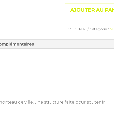
AJOUTER AU PA
UGS :
SIN9-1
Catégorie :
S
complémentaires
orceau de ville, une structure faite pour soutenir "