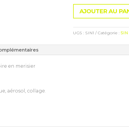
AJOUTER AU PA
UGS :
SIN1
Catégorie :
SIN
complémentaires
ire en merisier
e, aérosol, collage.