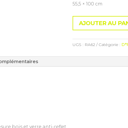
55,5 × 100 cm
AJOUTER AU PA
UGS :
RA62
Catégorie :
D*
complémentaires
re bois et verre anti-reflet