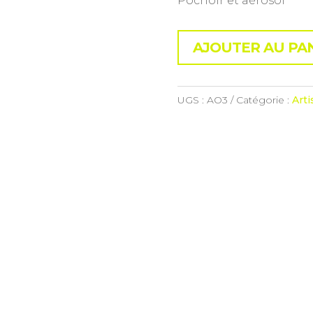
Pochoir et aérosol
AJOUTER AU PA
UGS :
AO3
Catégorie :
Arti