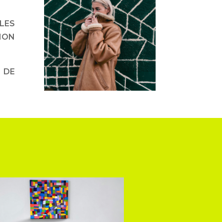
LES
ION
 DE