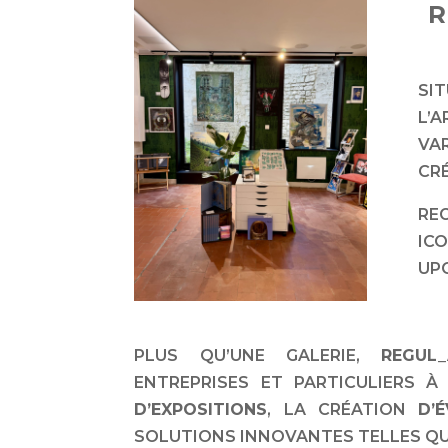
R
SI
L’
VA
CRÉ
REG
IC
UP
PLUS QU’UNE GALERIE,
REGUL
ENTREPRISES ET PARTICULIERS 
D’EXPOSITIONS
, LA CRÉATION
D’
SOLUTIONS INNOVANTES TELLES Q